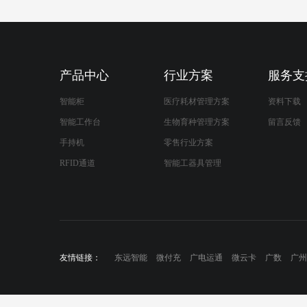
产品中心
行业方案
服务支
智能柜
医疗耗材管理方案
资料下载
智能工作台
生物育种管理方案
留言反馈
手持机
零售行业方案
RFID通道
智能工器具管理
友情链接：
东远智能
微付充
广电运通
微云卡
广数
广州