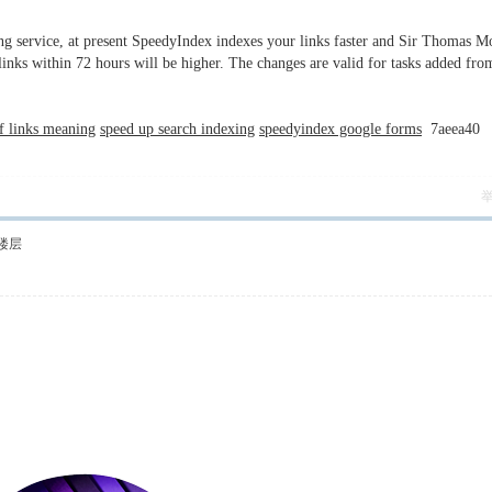
ng service, at present SpeedyIndex indexes your links faster and Sir Thomas M
links within 72 hours will be higher. The changes are valid for tasks added fro
of links meaning
speed up search indexing
speedyindex google forms
7aeea40
楼层