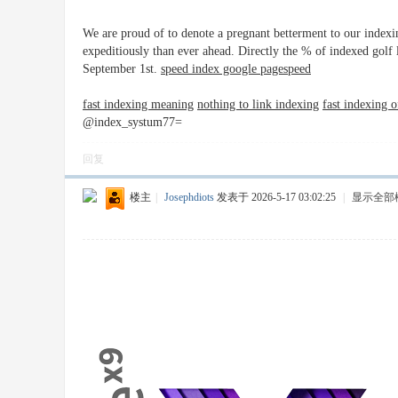
We are proud of to denote a pregnant betterment to our indexi
expeditiously than ever ahead. Directly the % of indexed golf 
September 1st.
speed index google pagespeed
fast indexing meaning
nothing to link indexing
fast indexing 
@index_systum77=
回复
楼主
|
Josephdiots
发表于 2026-5-17 03:02:25
|
显示全部