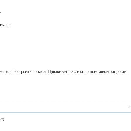
о.
ссылок.
иентов
Построение ссылок
Продвижение сайта по поисковым запросам
楼层