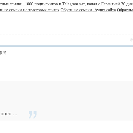
тные ссылки. 1000 подписчиков в Telegram чат, канал с Гарантией 30 дне
нные ссылки на трастовых сайтах
Обратные ссылки. Аудит сайта
Обратны
楼层
оцен ...