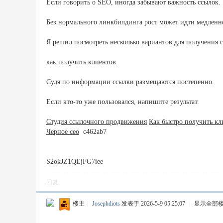
Если говорить о SEO, иногда забывают важность ссылок.
Без нормального линкбилдинга рост может идти медленн
Я решил посмотреть несколько вариантов для получения 
как получить клиентов
Судя по информации ссылки размещаются постепенно.
Если кто-то уже пользовался, напишите результат.
Студия ссылочного продвижения
Как быстро получить кл
Черное сео
c462ab7
S2okJZ1QEjFG7iee
回复
楼主
|
Josephdiots
发表于 2026-5-9 05:25:07
|
显示全部