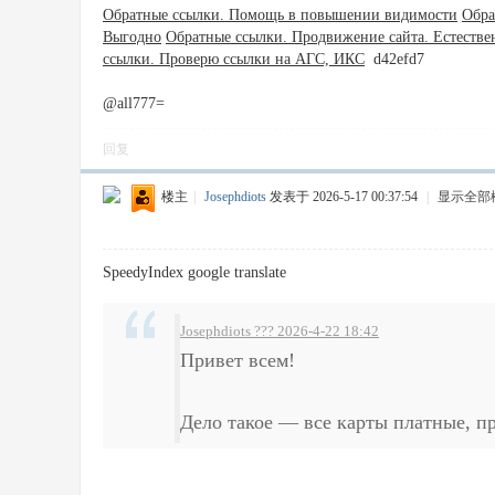
Обратные ссылки. Помощь в повышении видимости
Обра
Выгодно
Обратные ссылки. Продвижение сайта. Естестве
ссылки. Проверю ссылки на АГС, ИКС
d42efd7
@all777=
回复
楼主
|
Josephdiots
发表于 2026-5-17 00:37:54
|
显示全部
SpeedyIndex google translate
Josephdiots ??? 2026-4-22 18:42
Привет всем!
Дело такое — все карты платные, пр