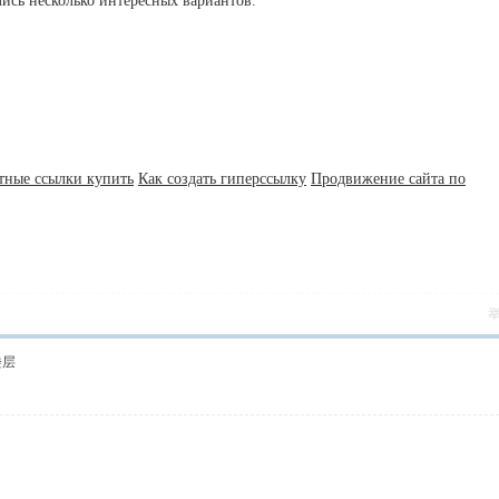
ись несколько интересных вариантов.
тные ссылки купить
Как создать гиперссылку
Продвижение сайта по
楼层