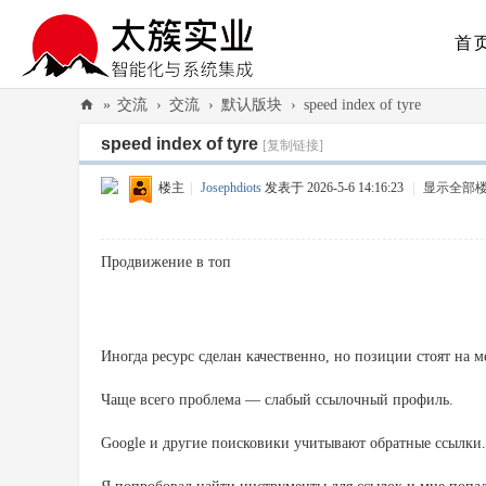
首
»
交流
›
交流
›
默认版块
›
speed index of tyre
太
speed index of tyre
[复制链接]
簇
楼主
|
Josephdiots
发表于 2026-5-6 14:16:23
|
显示全部
实
业
Продвижение в топ
（
广
州
）
Иногда ресурс сделан качественно, но позиции стоят на м
有
Чаще всего проблема — слабый ссылочный профиль.
限
Google и другие поисковики учитывают обратные ссылки.
公
司