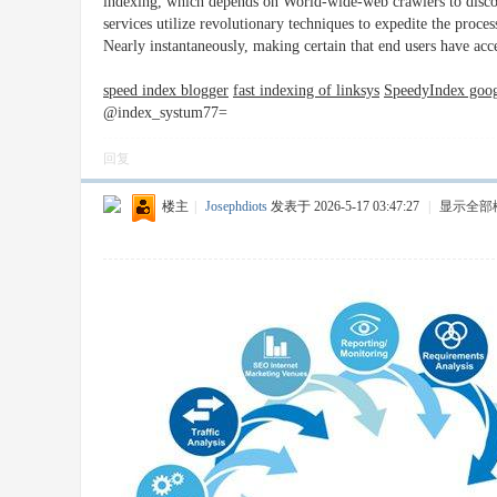
indexing, which depends on World-wide-web crawlers to discov
services utilize revolutionary techniques to expedite the proc
Nearly instantaneously, making certain that end users have acce
speed index blogger
fast indexing of linksys
SpeedyIndex goog
@index_systum77=
回复
楼主
|
Josephdiots
发表于 2026-5-17 03:47:27
|
显示全部