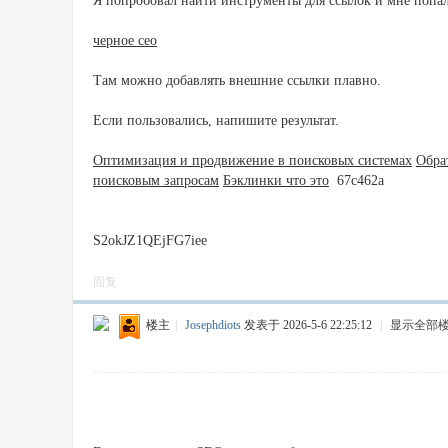
Я попробовал найти инструменты для ссылок и мне попал
черное сео
Там можно добавлять внешние ссылки плавно.
Если пользовались, напишите результат.
Оптимизация и продвижение в поисковых системах
Обра
поисковым запросам
Бэклинки что это
67c462a
S2okJZ1QEjFG7iee
回复
楼主
|
Josephdiots
发表于 2026-5-6 22:25:12
|
显示全部